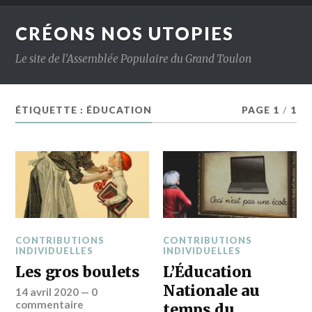
CRÉONS NOS UTOPIES
Le site de l'Assemblée Populaire du Grand Toulon
ÉTIQUETTE :
ÉDUCATION
PAGE 1
/
1
CONTRIBUTIONS
CONTRIBUTIONS
INDIVIDUELLES
INDIVIDUELLES
Les gros boulets
L’Éducation
Nationale au
14 avril 2020
—
0
commentaire
temps du