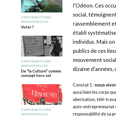
l’Odéon. Ces occu
social, témoignent
CONTRIBUTIONS
INDIVIDUELLES
rassemblement et 
Voter ?
établi systématis
individus. Mais on
publics de ces lie
mouvement social 
CONTRIBUTIONS
INDIVIDUELLES
dizaine d’années, 
De “la Culture” comme
concept hors-sol
Constat 1 :
nous vivon
aussi bien les corps qu
uberisation, télé-trava
auto-entrepreneuriat d
CONTRIBUTIONS
responsabilité de sa p
INDIVIDUELLES