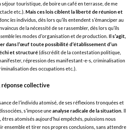
 séjour touristique, de boire un café en terrasse, de me
ctacle etc.).
Mais ces lois ciblent la liberté de réunion et
donc
les
individus, dès lors qu’ils entendent s’émanciper au
vaincus de la nécessité de se rassembler, dès lors qu’ils
nsemble
les modes d’organisation et de production.
Il s’agit,
uer dans l’œuf toute possibilité d’établissement d’un
échi et structuré
(discrédit de la contestation politique,
 manifester, répression des manifestant-e-s, criminalisation
criminalisation des occupations etc.).
 réponse collective
sance de l’individu atomisé, de ses réflexions tronquées et
 dissociées, s’impose une
analyse radicale de la situation
. Il
, êtres atomisés aujourd’hui empêchés, puissions nous
ir ensemble et tirer nos propres conclusions, sans attendre