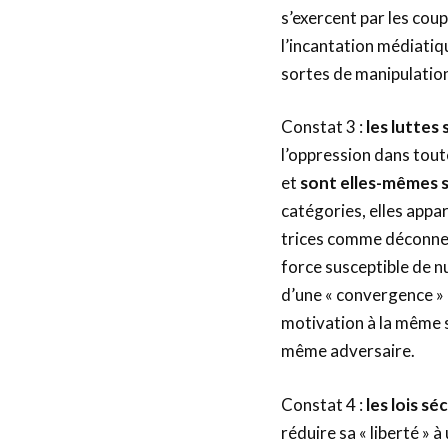
s’exercent par les coup
l’incantation médiatiqu
sortes de manipulatio
Constat 3 :
les luttes 
l’oppression dans tou
et
sont elles-mêmes s
catégories, elles appa
trices comme déconnect
force susceptible de nu
d’une « convergence » d
motivation à la même s
même adversaire.
Constat 4 :
les lois sé
réduire sa « liberté » 