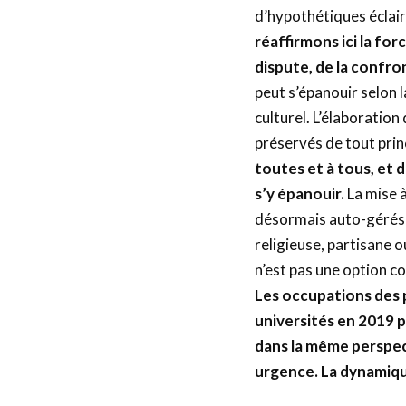
d’hypothétiques éclai
réaffirmons ici la for
dispute, de la confron
peut s’épanouir selon 
culturel. L’élaboration
préservés de tout pri
toutes et
à
tous, et 
s’y épanouir.
La mise à
désormais auto-gérés 
religieuse, partisane o
n’est pas une option co
Le
s occupations de
s
universités en 2019 
dans la même perspec
urgence. La dynamique