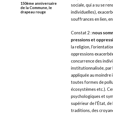
150ème anniversaire
sociale, qui a su se re
de la Commune, le
individuelles), exacerb
drapeau rouge
souffrances en lien, en
Constat 2 :
nous somm
pressions
et oppress
la religion, l’orientatio
oppressions exacerbées
concurrence des indiv
institutionnalisée, par
appliquée au moindre in
toutes formes de pollu
écosystèmes etc.). Ces
psychologiques et symb
supérieur de l’État, de
traditions, des croyan