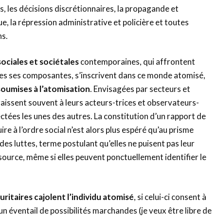
s, les décisions discrétionnaires, la propagande et
e, la répression administrative et policière et toutes
ns.
sociales et sociétales
contemporaines, qui affrontent
tes ses composantes, s’inscrivent dans ce monde atomisé,
oumises à l’atomisation
. Envisagées par secteurs et
raissent souvent à leurs acteurs-trices et observateurs-
ées les unes des autres. La constitution d’un rapport de
ire à l’ordre social n’est alors plus espéré qu’au prisme
es luttes, terme postulant qu’elles ne puisent pas leur
ource, même si elles peuvent ponctuellement identifier le
curitaires cajolent l’individu ato
misé
, si celui-ci consent à
à un éventail de possibilités marchandes (je veux être libre de