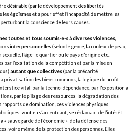
ndre désirable (par le développement des libertés
e les égoïsmes et a pour effet l’incapacité de mettre les
 perturbant la conscience de leurs causes.
es toutes et tous soumis-e-s à d
iverses
violences,
ions
inter
personnelles
(selon le genre, la couleur de peau,
n sexuelle, l’âge, le quartier ou le pays d’origine etc.,
 par l’exaltation de la compétition et par la mise en
idus)
autant que collectives
(par la précarité
 la privatisation des biens communs, la logique du profit
terstice vital, par la techno-dépendance, par l’exposition à
tions, par le pillage des ressources, la dégradation des
 rapports de domination, ces violences physiques,
oliques, vont en s’accentuant, se réclamant de l’intérêt
 la « sauvegarde de l’économie », de la défense des
ces, voire même de la protection des personnes. Elles