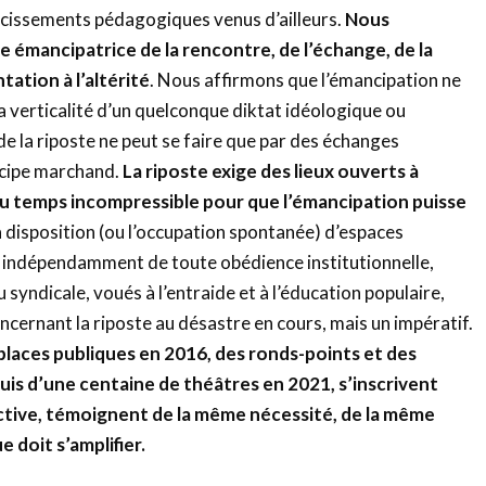
rcissements pédagogiques venus d’ailleurs.
N
ous
ce émancipatrice de la rencontre, de l’échange, de la
tation à l’altérité
. Nous affirmons que l’émancipation ne
la verticalité d’un quelconque diktat idéologique ou
 de la riposte ne peut se faire que par des échanges
ncipe marchand.
La riposte exige des lieux ouverts à
du temps incompressible pour que l’émancipation puisse
 disposition (ou l’occupation spontanée) d’espaces
indépendamment de toute obédience institutionnelle,
u syndicale, voués à l’entraide et à l’éducation populaire,
ncernant la riposte au désastre en cours, mais un impératif.
places
publiques
en 2016, de
s
ronds-points et d
es
puis d’une centaine de théâtres en 2021,
s’inscrivent
tive,
témoignent de la même nécessité, de la même
 doit s’amplifier.