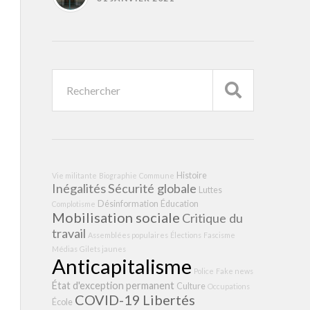
Histoire
Vie militante
Biographie
Commune
Inégalités
Sécurité globale
Luttes
Désinformation
Éducation
Complotisme
Mobilisation sociale
Critique du
travail
Assemblées populaires
Élections
Fascisme
Médias
Gilets jaunes
Anticapitalisme
Police
Fake news
État d'exception permanent
Culture
Occupations
COVID-19
Libertés
École