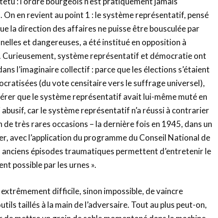
t têtu : l’ordre bourgeois n’est pratiquement jamais
n. On en revient au point 1 : le système représentatif, pensé
e la direction des affaires ne puisse être bousculée par
nelles et dangereuses, a été institué en opposition à
. Curieusement, système représentatif et démocratie ont
ans l’imaginaire collectif : parce que les élections s’étaient
atisées (du vote censitaire vers le suffrage universel),
dérer que le système représentatif avait lui-même muté en
abusif, car le système représentatif n’a réussi à contrarier
 de très rares occasions – la dernière fois en 1945, dans un
ier, avec l’application du programme du Conseil National de
s anciens épisodes traumatiques permettent d’entretenir le
t possible par les urnes ».
t extrêmement difficile, sinon impossible, de vaincre
tils taillés à la main de l’adversaire. Tout au plus peut-on,