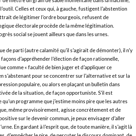
er de mettre un grain de sable momentané dans la machine,
’outil. Celles et ceux qui, à gauche, fustigent l’abstention
ttrait de légitimer l’ordre bourgeois, refusent de
ogique électorale procède de la même légitimation.
ogrès social se jouent ailleurs que dans les urnes.
e de parti (autre calamité qu’il s’agirait de démonter), il n’y
façons d’appréhender l’élection de façon rationnelle,
due comme « faculté de bien juger et d’appliquer ce
 en s’abstenant pour se concentrer sur l’alternative et sur la
xpression populaire, ou alors en plaçant un bulletin dans
tivée de la situation, de façon opportuniste. S’il est
e qu’un programme que j’estime moins pire que les autres
que, même provisoirement, agisse concrètement et de
positive sur le devenir commun, je peux envisager d’aller
’urne. En gardant à l’esprit que, de toute manière, il s’agit là
s, d’empêcher le pire, de percuter le discours dominant, de