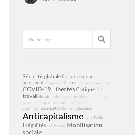
Sécurité globale
État d'exception
permanent
Culture
Occupations
Médias
Vie militante
COVID-19
Libertés
Critique du
travail
Histoire
Fake news
Biographie
Gilets jaunes
Assemblées populaires
Commune
Fascisme
Désinformation
Luttes
Éducation
Élections
Anticapitalisme
École
Police
Mobilisation
Inégalités
Complotisme
sociale