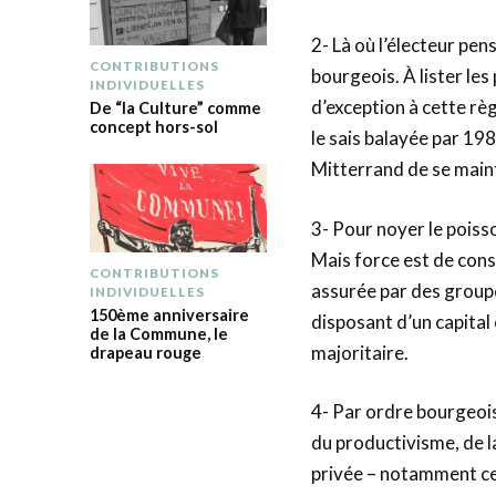
2- Là où l’électeur pens
CONTRIBUTIONS
bourgeois. À lister les
INDIVIDUELLES
d’exception à cette rè
De “la Culture” comme
concept hors-sol
le sais balayée par 198
Mitterrand de se maint
3- Pour noyer le poisso
Mais force est de cons
CONTRIBUTIONS
assurée par des groupe
INDIVIDUELLES
150ème anniversaire
disposant d’un capital 
de la Commune, le
majoritaire.
drapeau rouge
4- Par ordre bourgeois
du productivisme, de la 
privée – notamment ce