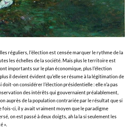
les réguliers, l’élection est censée marquer le rythme de la
es les échelles de la société. Mais plus le territoire est
sont importants sur le plan économique, plus l’élection
lus il devient évident qu’elle se résume à la légitimation de
 doit-on considérer l’élection présidentielle : elle n’a pas
onservation des intérêts qui gouvernaient préalablement,
sion auprès de la population contrariée par le résultat que si
e fois-ci, il y avait vraiment moyen que le paradigme
rsé, on est passé à deux doigts, ah la la si seulement les
é ».