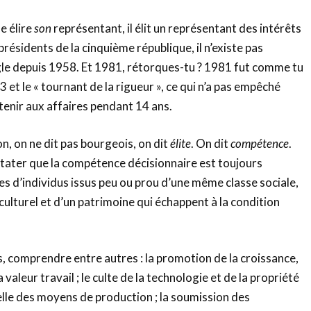
e élire
son
représentant, il élit un représentant des intérêts
 présidents de la cinquième république, il n’existe pas
gle depuis 1958. Et 1981, rétorques-tu ? 1981 fut comme tu
3 et le « tournant de la rigueur », ce qui n’a pas empêché
enir aux affaires pendant 14 ans.
n, on ne dit pas bourgeois, on dit
élite
. On dit
compétence
.
tater que la compétence décisionnaire est toujours
s d’individus issus peu ou prou d’une même classe sociale,
culturel et d’un patrimoine qui échappent à la condition
, comprendre entre autres : la promotion de la croissance,
valeur travail ; le culte de la technologie et de la propriété
lle des moyens de production ; la soumission des