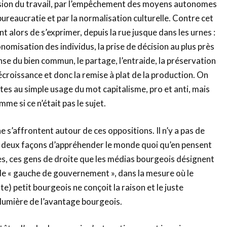
vision du travail, par l’empêchement des moyens autonomes
bureaucratie et par la normalisation culturelle. Contre cet
 alors de s’exprimer, depuis la rue jusque dans les urnes :
tonomisation des individus, la prise de décision au plus près
nse du bien commun, le partage, l’entraide, la préservation
croissance et donc la remise à plat de la production. On
stes au simple usage du mot capitalisme, pro et anti, mais
me si ce n’était pas le sujet.
he s’affrontent autour de ces oppositions. Il n’y a pas de
s deux façons d’appréhender le monde quoi qu’en pensent
s, ces gens de droite que les médias bourgeois désignent
de « gauche de gouvernement », dans la mesure où le
ste) petit bourgeois ne conçoit la raison et le juste
lumière de l’avantage bourgeois.