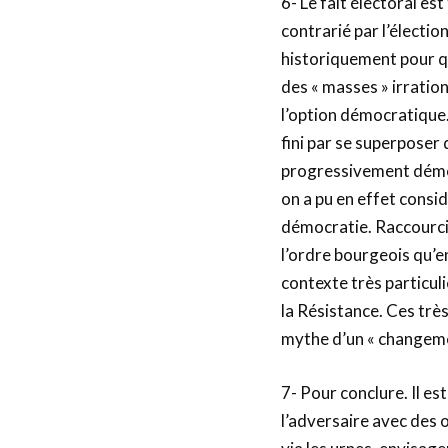
6- Le fait électoral es
contrarié par l’électio
historiquement pour qu
des « masses » irration
l’option démocratique
fini par se superposer d
progressivement démocr
on a pu en effet consi
démocratie. Raccourci 
l’ordre bourgeois qu’en
contexte très particul
la Résistance. Ces trè
mythe d’un « changemen
7- Pour conclure. Il es
l’adversaire avec des ou