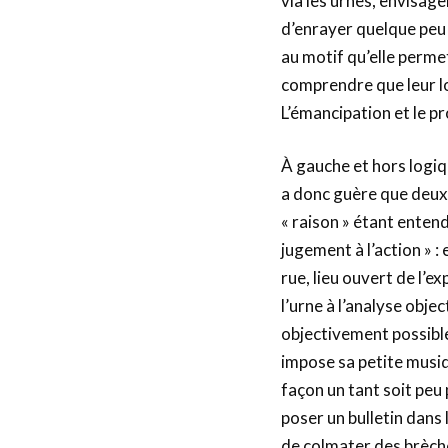
via les urnes, envisag
d’enrayer quelque peu l
au motif qu’elle perme
comprendre que leur l
L’émancipation et le pr
À gauche et hors logiqu
a donc guère que deux 
« raison » étant enten
jugement à l’action » :
rue, lieu ouvert de l’e
l’urne à l’analyse objec
objectivement possibl
impose sa petite musi
façon un tant soit peu 
poser un bulletin dans l
de colmater des brèche