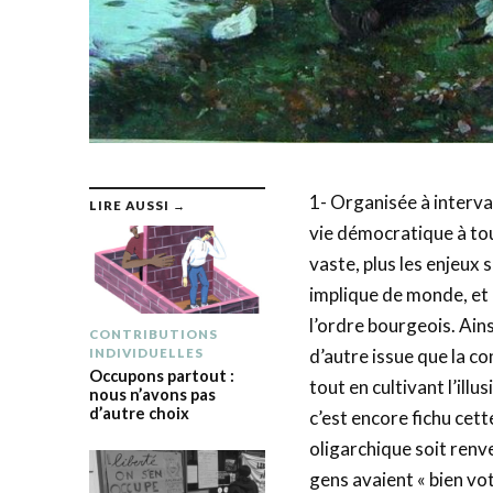
1- Organisée à interval
LIRE AUSSI →
vie démocratique à tout
vaste, plus les enjeux 
implique de monde, et p
l’ordre bourgeois. Ainsi
CONTRIBUTIONS
d’autre issue que la c
INDIVIDUELLES
Occupons partout :
tout en cultivant l’illu
nous n’avons pas
d’autre choix
c’est encore fichu cett
oligarchique soit renve
gens avaient « bien vot