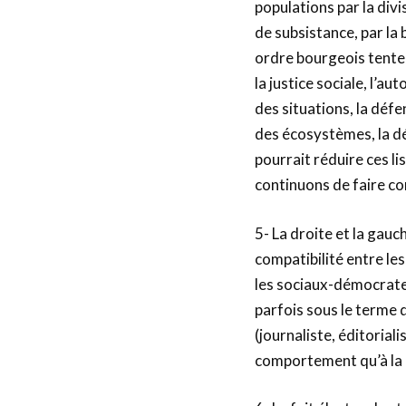
populations par la di
de subsistance, par la 
ordre bourgeois tentent
la justice sociale, l’au
des situations, la défe
des écosystèmes, la dé
pourrait réduire ces li
continuons de faire com
5- La droite et la gauc
compatibilité entre le
les sociaux-démocrate
parfois sous le terme 
(journaliste, éditoriali
comportement qu’à la 