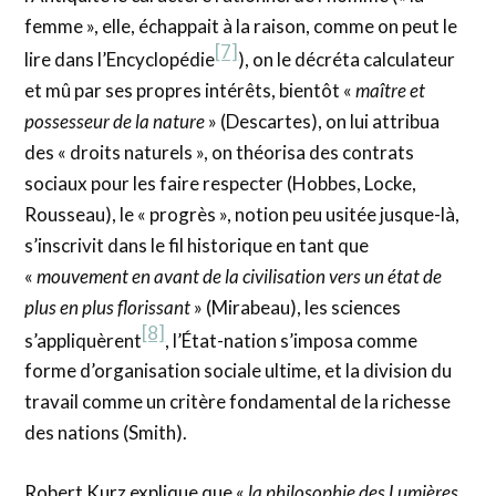
femme », elle, échappait à la raison, comme on peut le
[7]
lire dans l’Encyclopédie
), on le décréta calculateur
et mû par ses propres intérêts, bientôt «
maître et
possesseur de la nature
» (Descartes), on lui attribua
des « droits naturels », on théorisa des contrats
sociaux pour les faire respecter (Hobbes, Locke,
Rousseau), le « progrès », notion peu usitée jusque-là,
s’inscrivit dans le fil historique en tant que
«
mouvement en avant de la civilisation vers un état de
plus en plus florissant
» (Mirabeau), les sciences
[8]
s’appliquèrent
, l’État-nation s’imposa comme
forme d’organisation sociale ultime, et la division du
travail comme un critère fondamental de la richesse
des nations (Smith).
Robert Kurz explique que «
la philosophie des Lumières