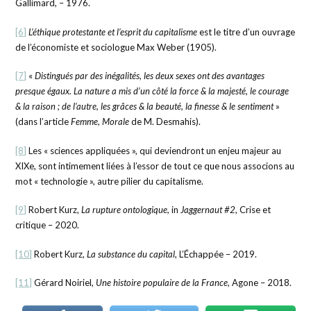
Gallimard, – 1976.
[6]
L’éthique protestante et l’esprit du capitalisme
est le titre d’un ouvrage
de l’économiste et sociologue Max Weber (1905).
[7]
«
Distingués par des inégalités, les deux sexes ont des avantages
presque égaux. La nature a mis d’un côté la force & la majesté, le courage
& la raison ; de l’autre, les
grâces
& la beauté, la finesse & le sentiment
»
(dans l’article
Femme, Morale
de M. Desmahis).
[8]
Les « sciences appliquées », qui deviendront un enjeu majeur au
XIXe, sont intimement liées à l’essor de tout ce que nous associons au
mot « technologie », autre pilier du capitalisme.
[9]
Robert Kurz,
La rupture ontologique,
in
Jaggernaut #2
, Crise et
critique – 2020.
[10]
Robert Kurz,
La substance du capital
, L’Échappée – 2019.
[11]
Gérard Noiriel,
Une histoire populaire de la France
, Agone – 2018.